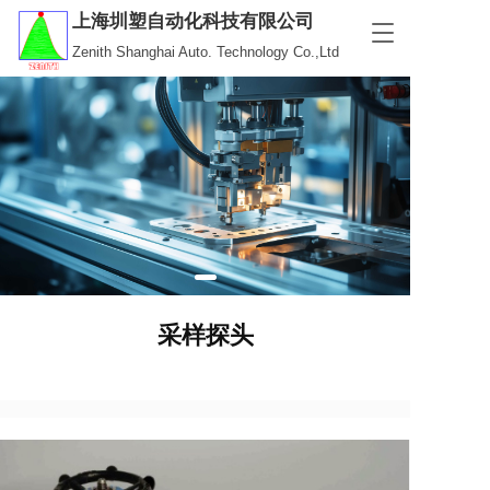
上海圳塑自动化科技有限公司
T
Zenith Shanghai Auto. Technology Co.,Ltd
o
g
g
l
e
n
a
v
i
g
a
t
i
采样探头
o
n