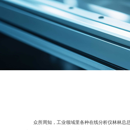
       众所周知，工业领域里各种在线分析仪林林总总，由于不同行业不同工矿下的应用也不尽相同，所以分析仪系统满足应用要求便非常重要。作为独立的系统集成