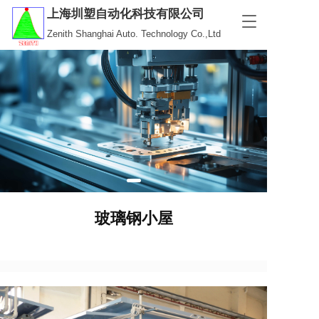
上海圳塑自动化科技有限公司
T
Zenith Shanghai Auto. Technology Co.,Ltd
o
g
g
l
e
n
a
v
i
g
a
t
i
玻璃钢小屋
o
n